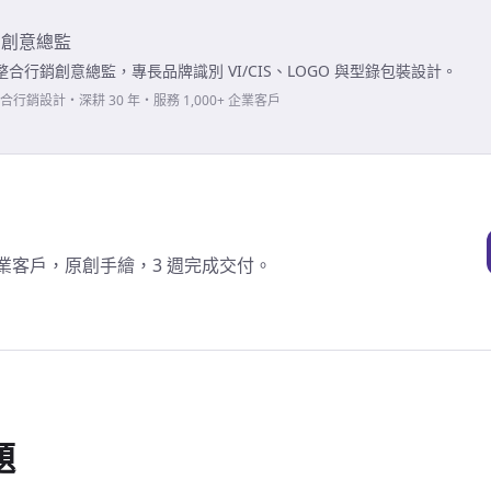
・
創意總監
合行銷創意總監，專長品牌識別 VI/CIS、LOGO 與型錄包裝設計。
行銷設計・深耕 30 年・服務 1,000+ 企業客戶
+ 企業客戶，原創手繪，3 週完成交付。
題