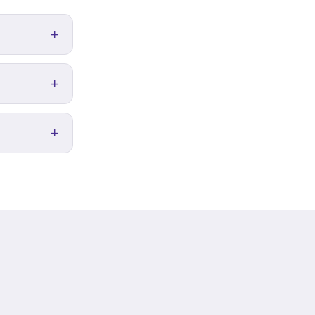
+
+
+