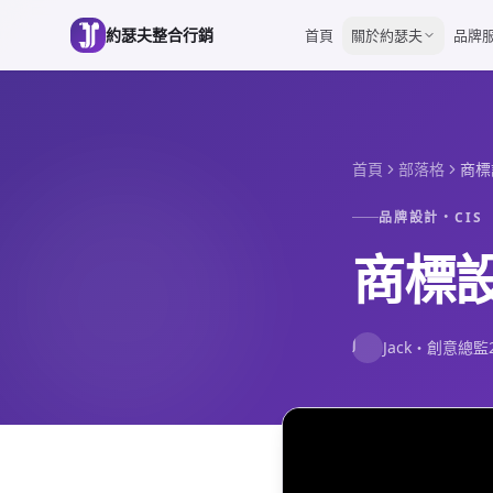
跳到主要內容
約瑟夫整合行銷
首頁
關於約瑟夫
品牌
首頁
部落格
商標
品牌設計・CIS
商標
J
Jack
・
創意總監