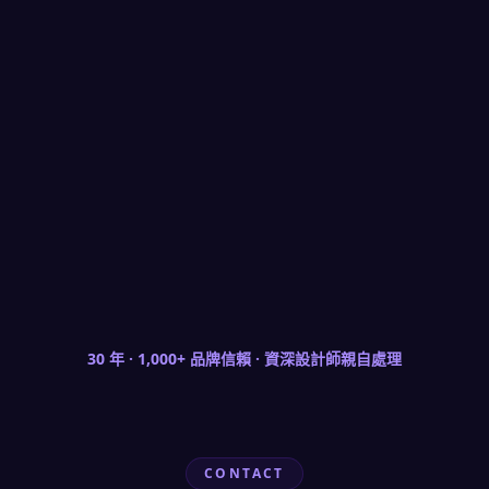
華西昌無縫鋼管｜製造業品牌影像傳播整合
把工業製造的紮實實力轉化為可傳播的品牌形象
華西昌企業長期供應工業配管、消防用管、鋼結構用管，
並延伸至大口徑水管等多元品項，服務橫跨基礎建設與高
科技產業。在品牌形象升級專案中，我們以穩重的影像基
調呈現其製造深度與供應鏈整合能力，從企業形象到對外
傳播整合，確保品牌在工業採購市場中的專業定位被清楚
感受到。
30 年 · 1,000+ 品牌信賴 · 資深設計師親自處理
CONTACT