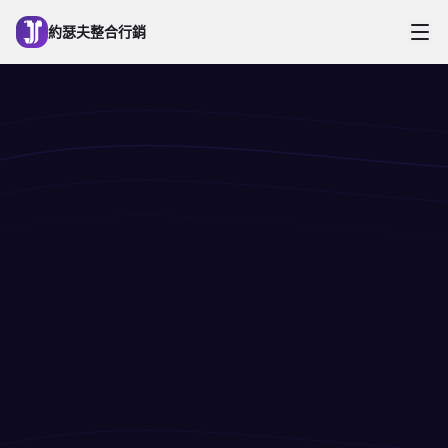
跳到主要內容
約瑟夫整合行銷