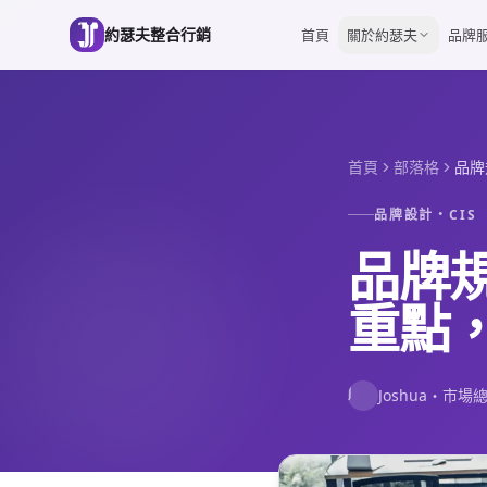
跳到主要內容
約瑟夫整合行銷
首頁
關於約瑟夫
品牌
首頁
部落格
品牌
品牌設計・CIS
品牌
重點
J
Joshua
・
市場