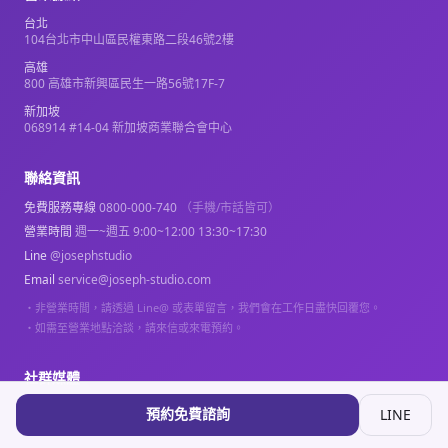
台北
104台北市中山區民權東路二段46號2樓
高雄
800 高雄市新興區民生一路56號17F-7
新加坡
068914 #14-04 新加坡商業聯合會中心
聯絡資訊
免費服務專線
0800-000-740
（手機/市話皆可）
營業時間
週一~週五 9:00~12:00 13:30~17:30
Line
@josephstudio
Email
service@joseph-studio.com
・
非營業時間，請透過 Line@ 或表單留言，我們會在工作日盡快回覆您。
・
如需至營業地點洽談，請來信或來電預約。
社群媒體
預約免費諮詢
LINE