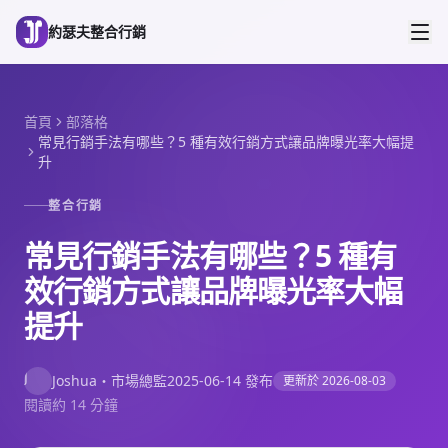
跳到主要內容
約瑟夫整合行銷
首頁
部落格
常見行銷手法有哪些？5 種有效行銷方式讓品牌曝光率大幅提
升
整合行銷
常見行銷手法有哪些？5 種有
效行銷方式讓品牌曝光率大幅
提升
J
Joshua
・
市場總監
2025-06-14
發布
更新於
2026-08-03
閱讀約 14 分鐘