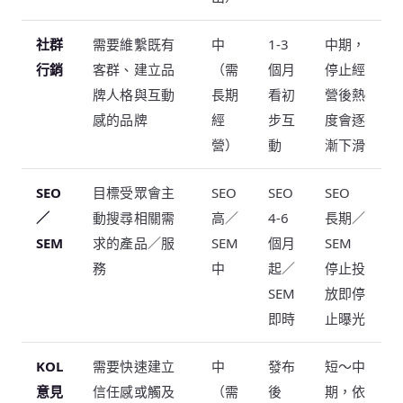
社群
需要維繫既有
中
1-3
中期，
行銷
客群、建立品
（需
個月
停止經
牌人格與互動
長期
看初
營後熱
感的品牌
經
步互
度會逐
營）
動
漸下滑
SEO
目標受眾會主
SEO
SEO
SEO
／
動搜尋相關需
高／
4-6
長期／
SEM
求的產品／服
SEM
個月
SEM
務
中
起／
停止投
SEM
放即停
即時
止曝光
KOL
需要快速建立
中
發布
短～中
意見
信任感或觸及
（需
後
期，依