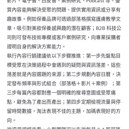
影片、電子書、白皮書、案例研究、Podcast 等。優
質內容能夠解決受眾的問題、提供實用資訊或分享有
趣故事。例如保養品牌可透過部落格撰寫護膚教學文
章，吸引對美妝保養感興趣的潛在顧客；B2B 科技公
司則可發布技術專欄或客戶案例研究，向專業採購者
證明自身的解決方案能力。
執行內容行銷建議依以下步驟推進：第一步先盤點目
標受眾在決策過程中會遇到的疑問與資訊落差，這些
落差就是內容選題的來源；第二步規劃內容日曆，決
定發布頻率與形式組合（部落格＋影片＋案例）；第
三步每篇內容都對應一個明確的搜尋意圖或受眾痛
點，避免為了產出而產出；第四步定期檢視流量與停
留時間數據，淘汰表現不佳的主題，加碼表現好的方
向。