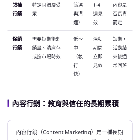
領袖
特定同溫層受
篩選
1-4
內容是
行銷
眾
與溝
週見
否長青
通）
效
而定
促銷
需要短期衝刺
低～
活動
短期，
行銷
銷量、清庫存
中
期間
活動結
或搶市場時效
（執
立即
束後通
行
見效
常回落
快）
內容行銷：教育與信任的長期累積
內容行銷（Content Marketing）是一種長期