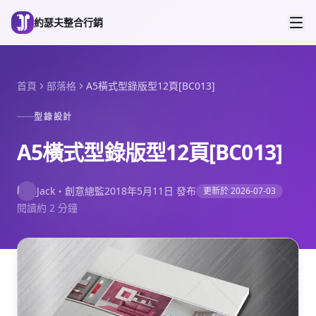
跳到主要內容
約瑟夫整合行銷
首頁
部落格
A5橫式型錄版型12頁[BC013]
型錄設計
A5橫式型錄版型12頁[BC013]
J
Jack
・
創意總監
2018年5月11日
發布
更新於
2026-07-03
閱讀約 2 分鐘