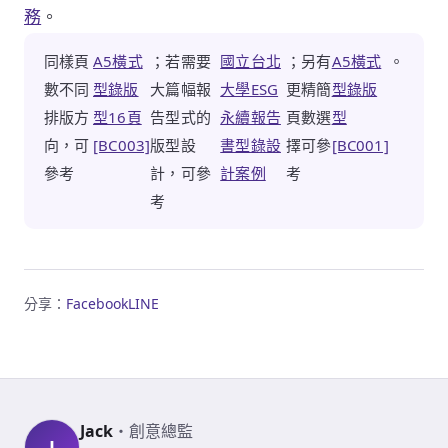
務
。
同樣頁
A5橫式
；若需要
國立台北
；另有
A5橫式
。
數不同
型錄版
大篇幅報
大學ESG
更精簡
型錄版
排版方
型16頁
告型式的
永續報告
頁數選
型
向，可
[BC003]
版型設
書型錄設
擇可參
[BC001]
參考
計，可參
計案例
考
考
分享：
Facebook
LINE
Jack
・
創意總監
J