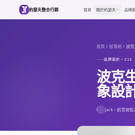
跳到主要內容
約瑟夫整合行銷
首頁
關於約瑟夫
品牌
首頁
部落格
波克
品牌設計・CIS
波克
象設
J
Jack
・
創意總監