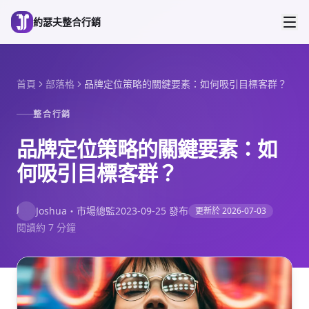
跳到主要內容
約瑟夫整合行銷
首頁
部落格
品牌定位策略的關鍵要素：如何吸引目標客群？
整合行銷
品牌定位策略的關鍵要素：如
何吸引目標客群？
J
Joshua
・
市場總監
2023-09-25
發布
更新於
2026-07-03
閱讀約 7 分鐘