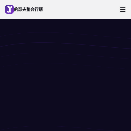
跳到主要內容
約瑟夫整合行銷