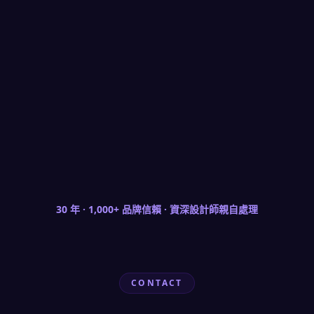
璟達茶葉｜茶葉品牌文化底蘊形象網站
以視覺風格呼應茶葉文化的優雅與底蘊
茶葉品牌需要在視覺上傳遞產品的文化底蘊與品質感，讓
訪客在瀏覽時感受到品牌的溫度。從視覺風格出發，以呼
應茶葉文化的色調與圖像語言（自然、優雅、細膩）建立
品牌氛圍，搭配清楚的產品介紹架構與購買路徑，讓品牌
從產地到桌面的故事在網頁上流暢呈現。
30 年 · 1,000+ 品牌信賴 · 資深設計師親自處理
CONTACT