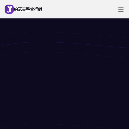
跳到主要內容
約瑟夫整合行銷