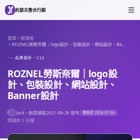
跳到主要內容
約瑟夫整合行銷
首頁
部落格
ROZNEL勞斯奈爾｜logo設計、包裝設計、網站設計、Ba...
品牌設計・CIS
ROZNEL勞斯奈爾｜logo設
計、包裝設計、網站設計、
Banner設計
J
Jack
・
創意總監
2021-08-26
發布
更新於
2026-07-03
閱讀約 2 分鐘