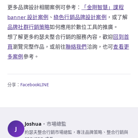
更多品牌設計相關案例可參考：
「金剛智慧」課程
banner 設計案例
、
綠色行銷品牌設計案例
，或了解
品牌社群行銷策略
如何應用於數位工具的推廣。
想了解更多約瑟夫整合行銷的服務內容，歡迎
回到首
頁
瀏覽完整作品，或前往
聯絡我們
洽詢，也可
查看更
多案例
參考。
分享：
Facebook
LINE
Joshua
・
市場總監
J
約瑟夫整合行銷市場總監，專注品牌策略、整合行銷與