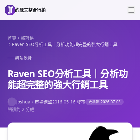
跳到主要內容
約瑟夫整合行銷
首頁
部落格
Raven SEO分析工具｜分析功能超完整的強大行銷工具
網站設計
Raven SEO分析工具｜分析功
能超完整的強大行銷工具
J
Joshua
・
市場總監
2016-05-16
發布
更新於
2026-07-03
閱讀約 2 分鐘