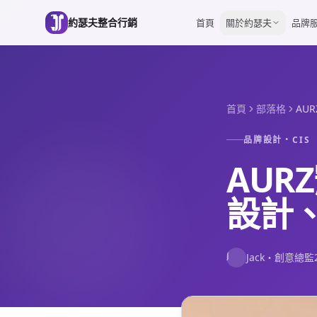
跳到主要內容
約瑟夫整合行銷
首頁
關於約瑟夫
品牌
首頁
部落格
AU
品牌設計・CIS
AUR
設計
J
Jack
・
創意總監