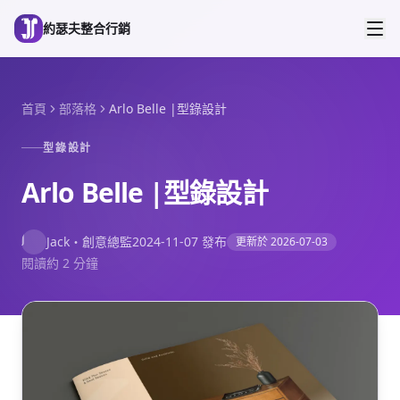
跳到主要內容
約瑟夫整合行銷
首頁
部落格
Arlo Belle |型錄設計
型錄設計
Arlo Belle |型錄設計
J
Jack
・
創意總監
2024-11-07
發布
更新於
2026-07-03
閱讀約 2 分鐘