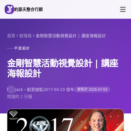
跳到主要內容
約瑟夫整合行銷
首頁
部落格
金剛智慧活動視覺設計 | 講座海報設計
平面設計
金剛智慧活動視覺設計 | 講座
海報設計
J
Jack
・
創意總監
2017-03-23
發布
更新於
2026-07-03
閱讀約 2 分鐘