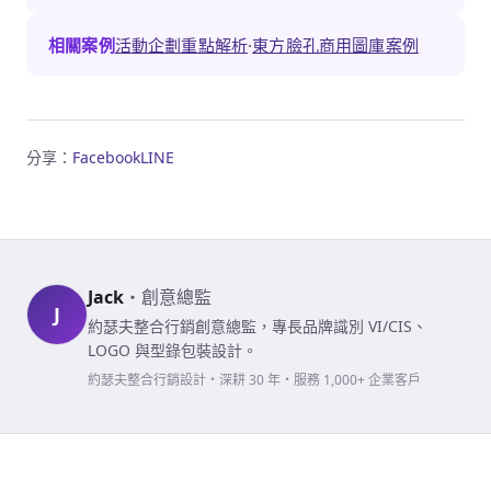
相關案例
活動企劃重點解析
·
東方臉孔商用圖庫案例
分享：
Facebook
LINE
Jack
・
創意總監
J
約瑟夫整合行銷創意總監，專長品牌識別 VI/CIS、
LOGO 與型錄包裝設計。
約瑟夫整合行銷設計・深耕 30 年・服務 1,000+ 企業客戶