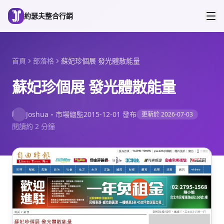
跳到主要內容
約瑟夫整合行銷
首頁
部落格
蘇妃珍個展 發光體散能量
蘇妃珍個展 發光體散能量
J
Joshua
・
市場總監
2015-12-01
發布
更新於
2026-07-03
閱讀約 2 分鐘