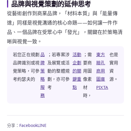
品牌與視覺策劃的延伸思考
從藝術創作到商業品牌，「材料本質」與「能量傳
達」同樣是視覺溝通的核心命題——如何讓一件作
品、一個品牌在受眾心中「發光」，關鍵在於策略清
晰與視覺一致。
若您正在規劃
品
；若專案涉
活動
；需
東方
也是
品牌識別或視
牌
及展覽或活
企劃
要商
臉孔
實用
覺策略，可參
策
動的整體規
的關
用圖
商用
資
考約瑟夫的
略
劃，亦可參
鍵重
像素
圖庫
源。
服
考
點
材
PIXTA
務
時，
分享：
Facebook
LINE