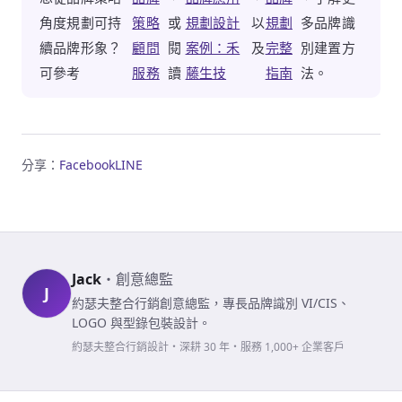
角度規劃可持
策略
或
規劃設計
以
規劃
多品牌識
續品牌形象？
顧問
閱
案例：禾
及
完整
別建置方
可參考
服務
讀
藤生技
指南
法。
分享：
Facebook
LINE
Jack
・
創意總監
J
約瑟夫整合行銷創意總監，專長品牌識別 VI/CIS、
LOGO 與型錄包裝設計。
約瑟夫整合行銷設計・深耕 30 年・服務 1,000+ 企業客戶