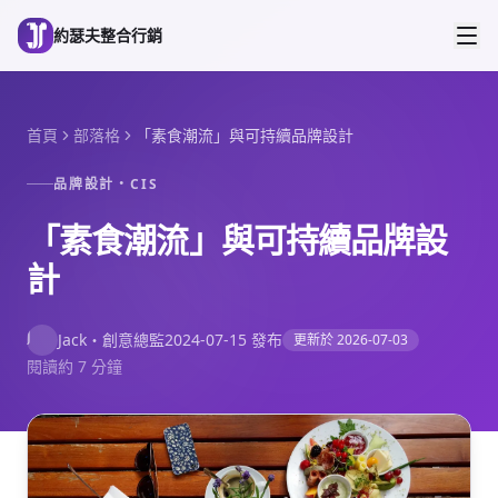
跳到主要內容
約瑟夫整合行銷
首頁
部落格
「素食潮流」與可持續品牌設計
品牌設計・CIS
「素食潮流」與可持續品牌設
計
J
Jack
・
創意總監
2024-07-15
發布
更新於
2026-07-03
閱讀約 7 分鐘