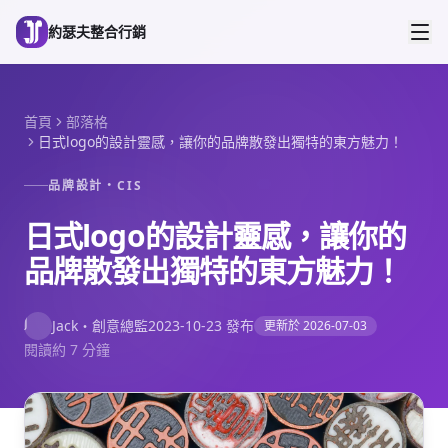
跳到主要內容
約瑟夫整合行銷
首頁
部落格
日式logo的設計靈感，讓你的品牌散發出獨特的東方魅力！
品牌設計・CIS
日式logo的設計靈感，讓你的
品牌散發出獨特的東方魅力！
J
Jack
・
創意總監
2023-10-23
發布
更新於
2026-07-03
閱讀約 7 分鐘