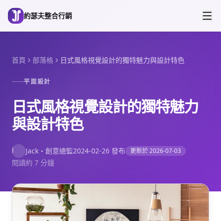
跳到主要內容
約瑟夫整合行銷
首頁
部落格
日式風格視覺設計的獨特魅力與設計特色
平面設計
日式風格視覺設計的獨特魅力
與設計特色
J
Jack
・
創意總監
2024-02-26
發布
更新於
2026-07-03
閱讀約 7 分鐘