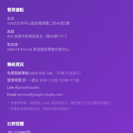
營業據點
台北
104台北市中山區民權東路二段46號2樓
高雄
800 高雄市新興區民生一路56號17F-7
新加坡
068914 #14-04 新加坡商業聯合會中心
聯絡資訊
免費服務專線
0800-000-740
（手機/市話皆可）
營業時間
週一~週五 9:00~12:00 13:30~17:30
Line
@josephstudio
Email
service@joseph-studio.com
・
非營業時間，請透過 Line@ 或表單留言，我們會在工作日盡快回覆您。
・
如需至營業地點洽談，請來信或來電預約。
社群媒體