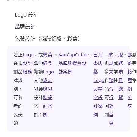
Logo 設計
品牌設計
包裝設計（面膜鋁袋、彩盒）
若正
Logo
，或
樂莫
、
KaoCupCoffee
、
日月
。
約
，
服
、
部
瀏
在規
設計
延伸
貓食
品牌與禮盒設
香肉
更
瑟
或
務
落
完
劃品
服務
閱讀
Logo
計案例
鬆
多
夫
前
項
格
作
牌識
其他
設計
Logo
作
整
往
目
案
集
別，
包裝
與包
與禮
品
合
總
例
可參
設計
裝設
盒設
可
行
覽
分
考約
案
計案
計案
回
銷
享
瑟夫
例：
例
例
到
首
的
頁