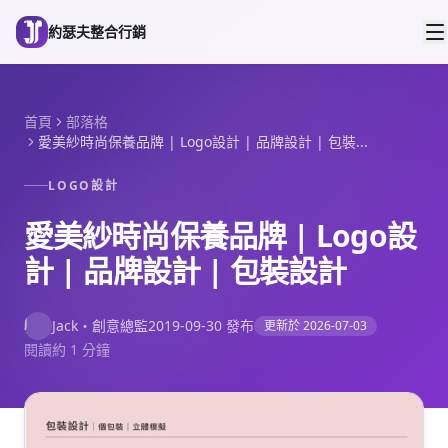
跳到主要內容
約瑟夫整合行銷
首頁
部落格
愛美紗時尚保養品牌 | Logo設計 | 品牌設計 | 包裝...
LOGO設計
愛美紗時尚保養品牌 | Logo設
計 | 品牌設計 | 包裝設計
J
Jack
・
創意總監
2019-09-30
發布
更新於
2026-07-03
閱讀約 1 分鐘