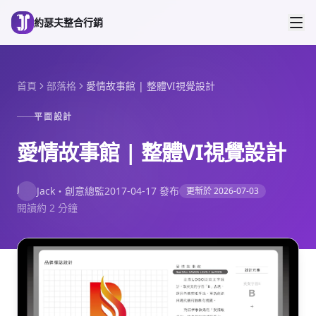
跳到主要內容
約瑟夫整合行銷
首頁
部落格
愛情故事館 | 整體VI視覺設計
平面設計
愛情故事館 | 整體VI視覺設計
J
Jack
・
創意總監
2017-04-17
發布
更新於
2026-07-03
閱讀約 2 分鐘