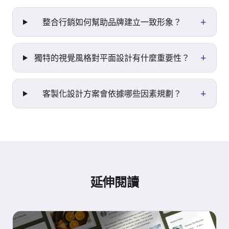
+
整合行銷如何幫助品牌建立一致形象？
+
獨特的視覺風格對平面設計有什麼重要性？
+
客製化設計方案會依據哪些因素規劃？
延伸閱讀