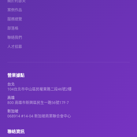
關於約瑟夫
案例作品
服務總覽
部落格
聯絡我們
人才招募
營業據點
台北
104台北市中山區民權東路二段46號2樓
高雄
800 高雄市新興區民生一路56號17F-7
新加坡
068914 #14-04 新加坡商業聯合會中心
聯絡資訊