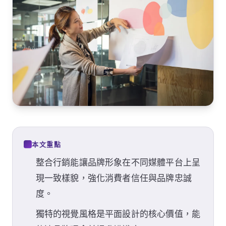
本文重點
整合行銷能讓品牌形象在不同媒體平台上呈
現一致樣貌，強化消費者信任與品牌忠誠
度。
獨特的視覺風格是平面設計的核心價值，能