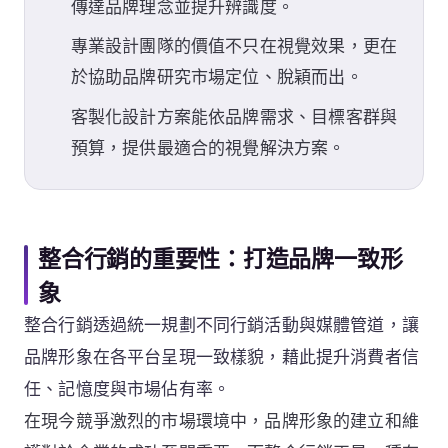
傳達品牌理念並提升辨識度。
專業設計團隊的價值不只在視覺效果，更在
於協助品牌研究市場定位、脫穎而出。
客製化設計方案能依品牌需求、目標客群與
預算，提供最適合的視覺解決方案。
整合行銷的重要性：打造品牌一致形
象
整合行銷透過統一規劃不同行銷活動與媒體管道，讓
品牌形象在各平台呈現一致樣貌，藉此提升消費者信
任、記憶度與市場佔有率。
在現今競爭激烈的市場環境中，品牌形象的建立和維