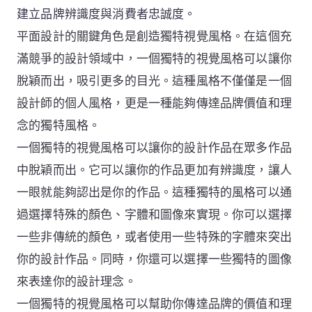
建立品牌辨識度與消費者忠誠度。
平面設計的關鍵角色是創造獨特視覺風格。在這個充
滿競爭的設計領域中，一個獨特的視覺風格可以讓你
脫穎而出，吸引更多的目光。這種風格不僅僅是一個
設計師的個人風格，更是一種能夠傳達品牌價值和理
念的獨特風格。
一個獨特的視覺風格可以讓你的設計作品在眾多作品
中脫穎而出。它可以讓你的作品更加有辨識度，讓人
一眼就能夠認出是你的作品。這種獨特的風格可以通
過選擇特殊的顏色、字體和圖像來實現。你可以選擇
一些非傳統的顏色，或者使用一些特殊的字體來突出
你的設計作品。同時，你還可以選擇一些獨特的圖像
來表達你的設計理念。
一個獨特的視覺風格可以幫助你傳達品牌的價值和理