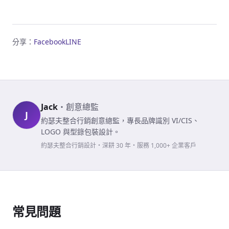
分享：
Facebook
LINE
Jack
・
創意總監
J
約瑟夫整合行銷創意總監，專長品牌識別 VI/CIS、
LOGO 與型錄包裝設計。
約瑟夫整合行銷設計・深耕 30 年・服務 1,000+ 企業客戶
常見問題