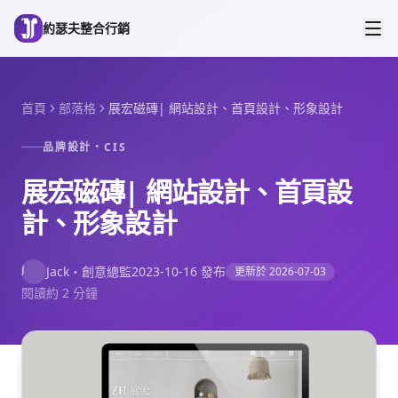
跳到主要內容
約瑟夫整合行銷
首頁
部落格
展宏磁磚| 網站設計、首頁設計、形象設計
品牌設計・CIS
展宏磁磚| 網站設計、首頁設
計、形象設計
J
Jack
・
創意總監
2023-10-16
發布
更新於
2026-07-03
閱讀約 2 分鐘