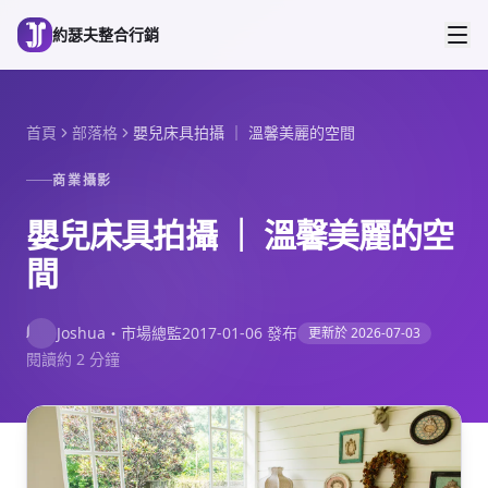
跳到主要內容
約瑟夫整合行銷
首頁
部落格
嬰兒床具拍攝 ｜ 溫馨美麗的空間
商業攝影
嬰兒床具拍攝 ｜ 溫馨美麗的空
間
J
Joshua
・
市場總監
2017-01-06
發布
更新於
2026-07-03
閱讀約 2 分鐘