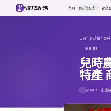
跳到主要內容
約瑟夫整合行銷
首頁
關於約瑟夫
品牌
首頁
部落格
兒時
商業攝影
兒時農
特產 
J
Joshua
・
市場