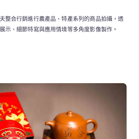
夫整合行銷進行農產品、特產系列的商品拍攝，透
展示、細節特寫與應用情境等多角度影像製作。