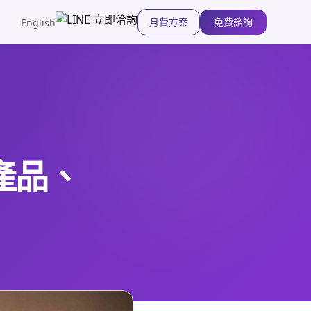
月費方案
免費諮詢
English
產品、