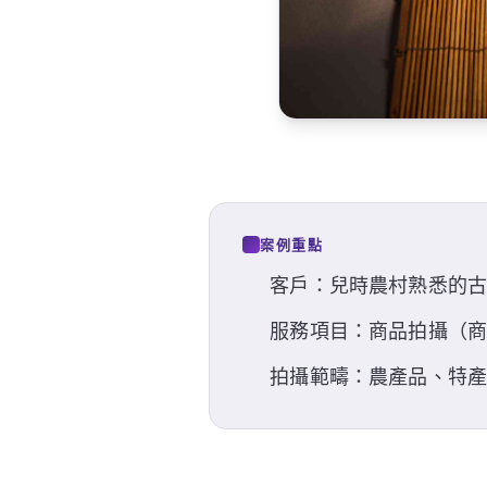
案例重點
客戶：兒時農村熟悉的
服務項目：商品拍攝（
拍攝範疇：農產品、特