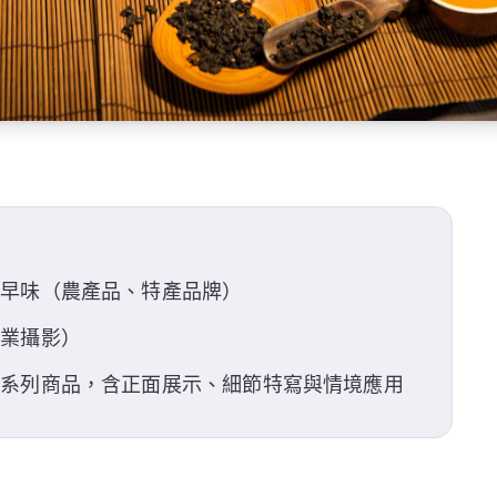
古早味（農產品、特產品牌）
商業攝影）
產系列商品，含正面展示、細節特寫與情境應用