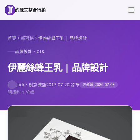
跳到主要內容
約瑟夫整合行銷
首頁
部落格
伊麗絲蜂王乳 | 品牌設計
品牌設計・CIS
伊麗絲蜂王乳 | 品牌設計
J
Jack
・
創意總監
2017-07-20
發布
更新於
2026-07-03
閱讀約 1 分鐘