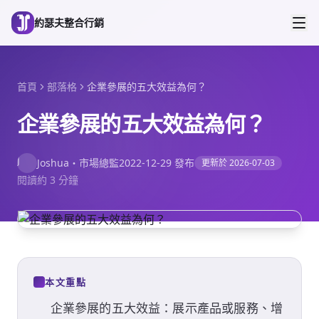
跳到主要內容
約瑟夫整合行銷
首頁
部落格
企業參展的五大效益為何？
企業參展的五大效益為何？
J
Joshua
・
市場總監
2022-12-29
發布
更新於
2026-07-03
閱讀約 3 分鐘
本文重點
企業參展的五大效益：展示產品或服務、增