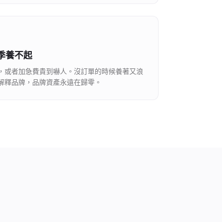
季養不起
，或者加急費貴到嚇人。沒訂單的時候養著又浪
解釋品牌，品牌資產永遠在歸零。