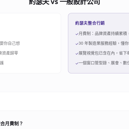
約瑟夫 vs 一般設計公司
約瑟夫整合行銷
月費制：品牌資產持續累積，你
✓
要你自己想
30 年製造業服務經驗，懂
✓
品牌資產歸零
展覽視覺包已含在內，省下
✓
護
一個窗口管型錄、展會、數
✓
適合月費制？