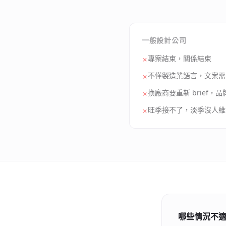
一般設計公司
專案結束，關係結束
✗
不懂製造業語言，文案需
✗
換廠商要重新 brief，
✗
旺季接不了，淡季沒人維
✗
哪些情況不